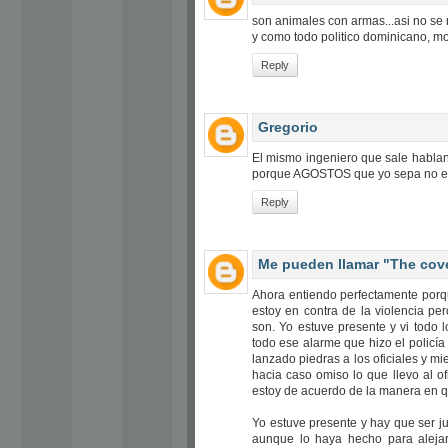
son animales con armas...asi no se r
y como todo politico dominicano, mo
Reply
Gregorio
El mismo ingeniero que sale habland
porque AGOSTOS que yo sepa no exi
Reply
Me pueden llamar "The cov
Ahora entiendo perfectamente porqu
estoy en contra de la violencia p
son. Yo estuve presente y vi todo
todo ese alarme que hizo el policía
lanzado piedras a los oficiales y m
hacia caso omiso lo que llevo al 
estoy de acuerdo de la manera en qu
Yo estuve presente y hay que ser jus
aunque lo haya hecho para alejar