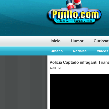
Inicio
Humor
Curiosa
Urbano
Noticias
Videos
Policia Captado infraganti Tir
12:55 PM