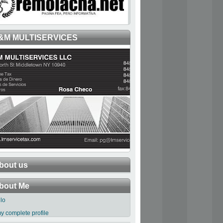
&M MULTISERVICES
bout us
bout Me
llo
y complete profile