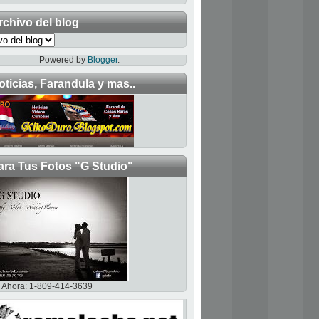
rchivo del blog
Powered by
Blogger
.
oticias, Farandula y mas..
ara Tus Fotos "G Studio"
Ahora: 1-809-414-3639