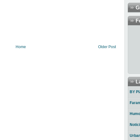
G
F
Home
Older Post
L
BY PI
Faran
Humo
Notic
Urba