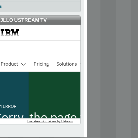
s
IJLLO USTREAM TV
Live streaming video by Ustream