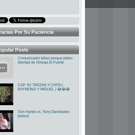
racias Por Su Paciencia
TRABAJANDO PARA MEJORAR LA P
opular Posts
Comunicador killao porque piden
libertad de Omega El Fuerte
CAP: #2 TARZAN Y CHITA (
RAYMOND Y MIGUEL ) 😂😂😂
Tom Hanks vs. Tony Dandrades
[video]