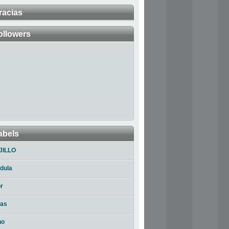
racias
ollowers
abels
JILLO
dula
r
ias
no