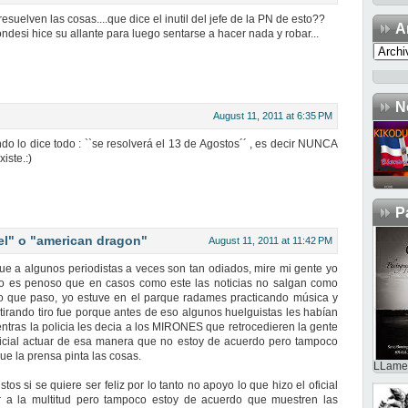
esuelven las cosas....que dice el inutil del jefe de la PN de esto??
A
ndesi hice su allante para luego sentarse a hacer nada y robar...
N
August 11, 2011 at 6:35 PM
o lo dice todo : ``se resolverá el 13 de Agostos´´ , es decir NUNCA
ste.:)
P
el" o "american dragon"
August 11, 2011 at 11:42 PM
e a algunos periodistas a veces son tan odiados, mire mi gente yo
ero es penoso que en casos como este las noticias no salgan como
 lo que paso, yo estuve en el parque radames practicando música y
 tirando tiro fue porque antes de eso algunos huelguistas les habían
ientras la policia les decia a los MIRONES que retrocedieren la gente
oficial actuar de esa manera que no estoy de acuerdo pero tampoco
e la prensa pinta las cosas.
LLame 
tos si se quiere ser feliz por lo tanto no apoyo lo que hizo el oficial
 a la multitud pero tampoco estoy de acuerdo que muestren las