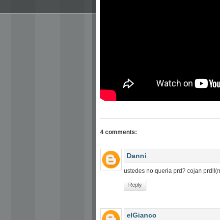
4 comments:
Danni
ustedes no queria prd? cojan prd!!
Reply
elGianco