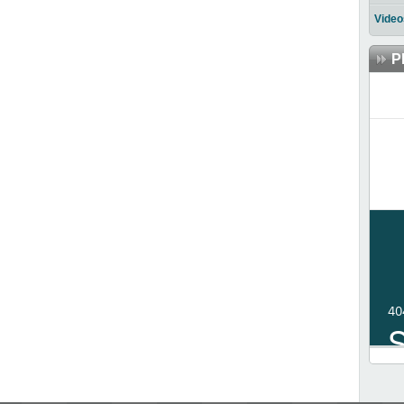
Video
P