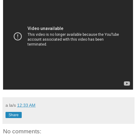
a la/s
12:33 AM
Share
No comments: