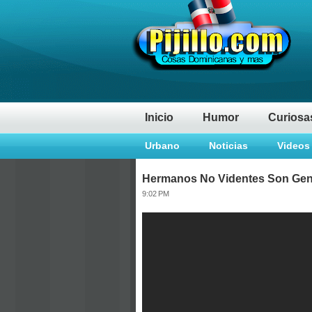
Inicio
Humor
Curiosa
Urbano
Noticias
Videos
Hermanos No Videntes Son Gen
9:02 PM