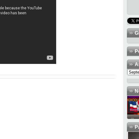
G
TRAB
P
A
N
P