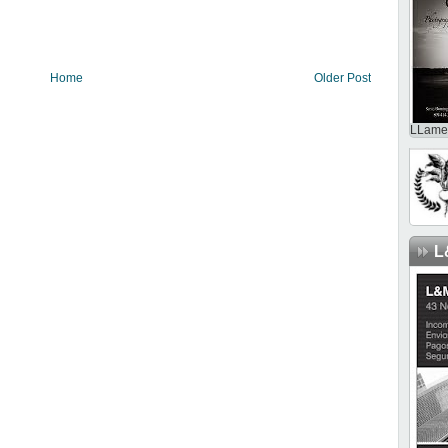
Home
Older Post
LLame 
L