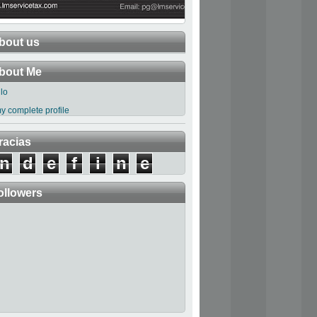
bout us
bout Me
llo
y complete profile
racias
n
d
e
f
i
n
e
ollowers