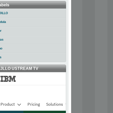
abels
JILLO
dula
r
ias
no
s
IJLLO USTREAM TV