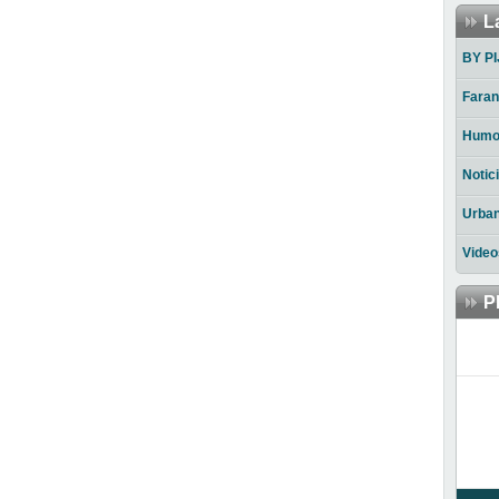
L
BY PI
Faran
Humo
Notic
Urba
Video
P