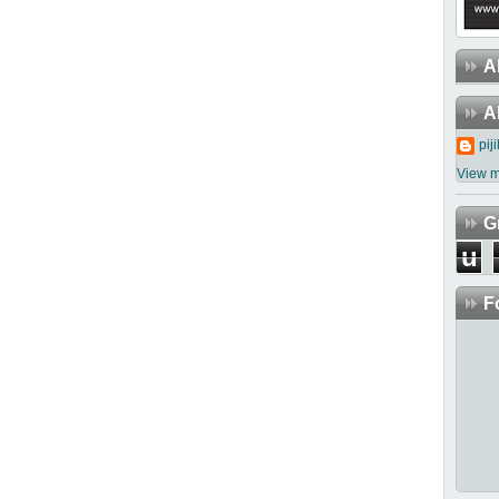
A
A
piji
View m
G
u
d
F