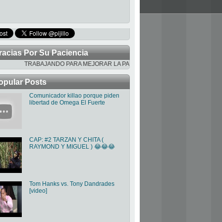
racias Por Su Paciencia
TRABAJANDO PARA MEJORAR LA PAGINA
opular Posts
Comunicador killao porque piden
libertad de Omega El Fuerte
CAP: #2 TARZAN Y CHITA (
RAYMOND Y MIGUEL ) 😂😂😂
Tom Hanks vs. Tony Dandrades
[video]