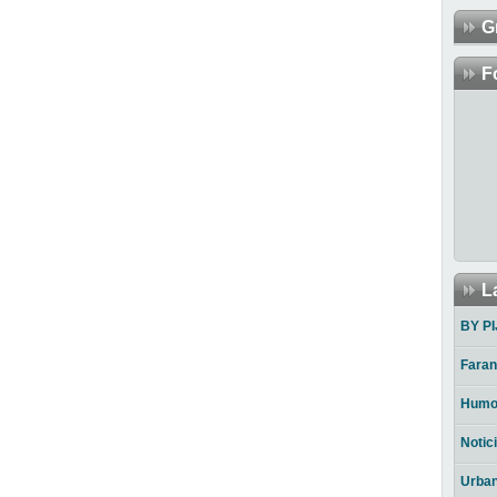
G
F
L
BY PI
Faran
Humo
Notic
Urba