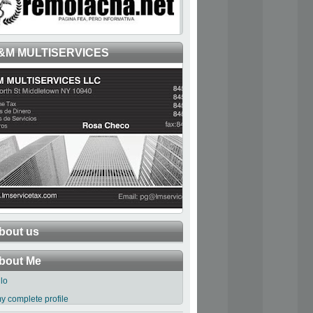
&M MULTISERVICES
bout us
bout Me
llo
y complete profile