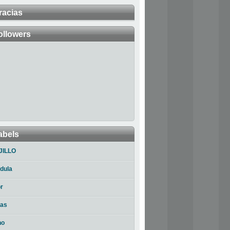
racias
ollowers
abels
JILLO
dula
r
ias
no