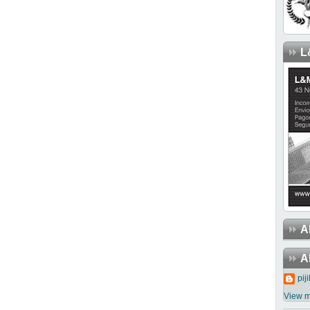
L
A
A
piji
View m