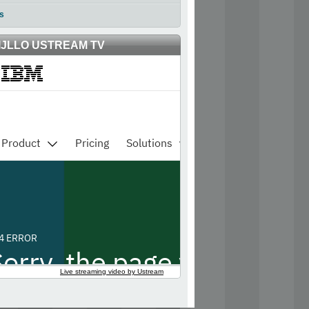
s
IJLLO USTREAM TV
Live streaming video by Ustream