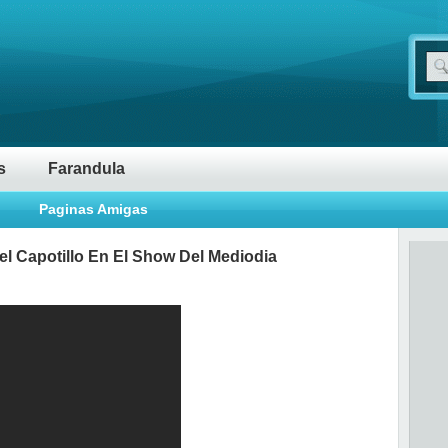
s
Farandula
Paginas Amigas
l Capotillo En El Show Del Mediodia