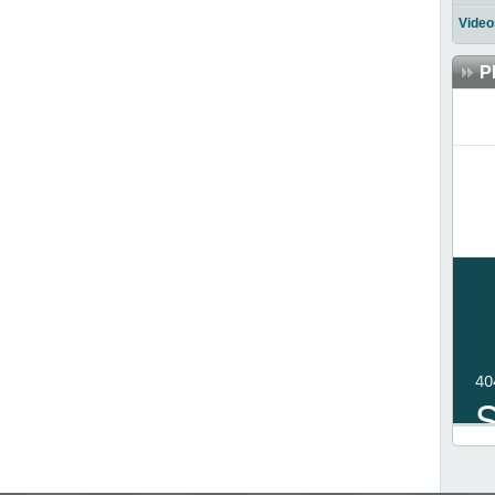
Video
P