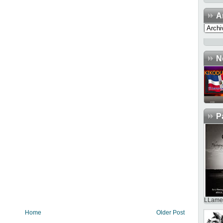
A
N
P
LLame 
Home
Older Post