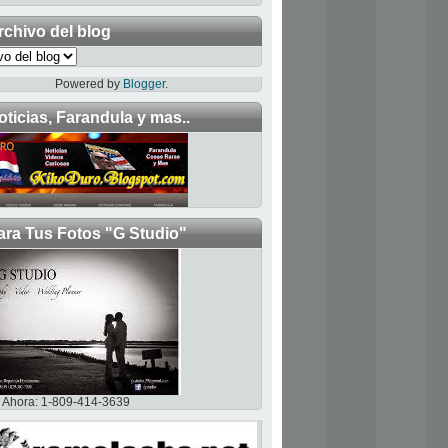
rchivo del blog
Powered by
Blogger
.
oticias, Farandula y mas..
ara Tus Fotos "G Studio"
Ahora: 1-809-414-3639