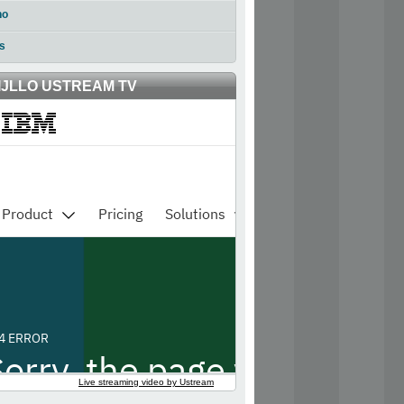
no
s
IJLLO USTREAM TV
Live streaming video by Ustream