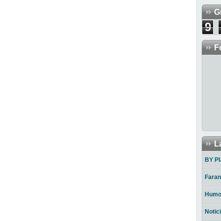
G
9
F
L
BY PI
Faran
Humo
Notic