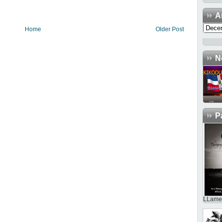
A
Home
Older Post
N
P
LLame 