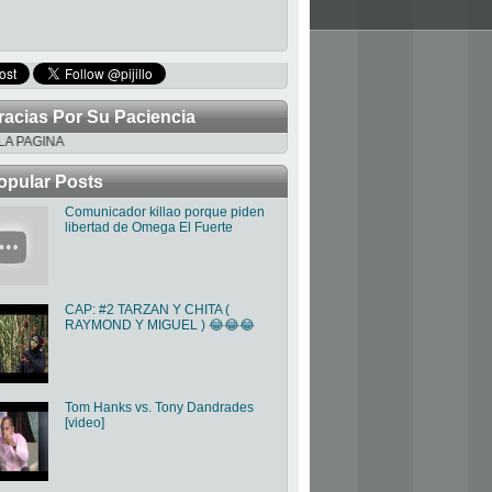
racias Por Su Paciencia
INA
opular Posts
Comunicador killao porque piden
libertad de Omega El Fuerte
CAP: #2 TARZAN Y CHITA (
RAYMOND Y MIGUEL ) 😂😂😂
Tom Hanks vs. Tony Dandrades
[video]