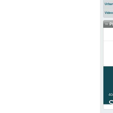
Urba
Video
P