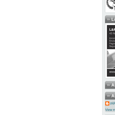
L
A
A
piji
View m