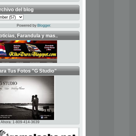
rchivo del blog
Powered by
Blogger
.
oticias, Farandula y mas..
ara Tus Fotos "G Studio"
Ahora: 1-809-414-3639