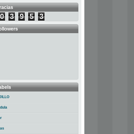
racias
0
3
9
5
3
ollowers
abels
JILLO
dula
r
ias