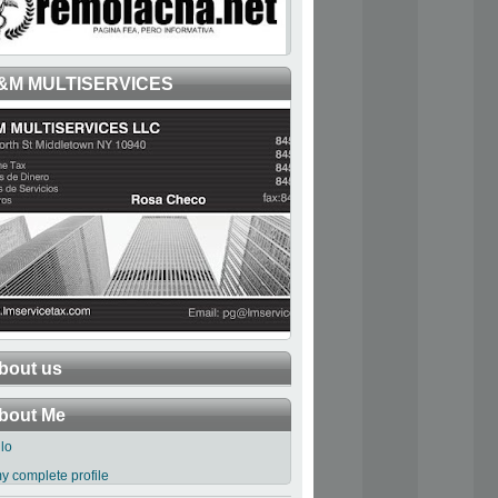
&M MULTISERVICES
bout us
bout Me
llo
y complete profile