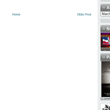
A
Home
Older Post
N
P
LLame 