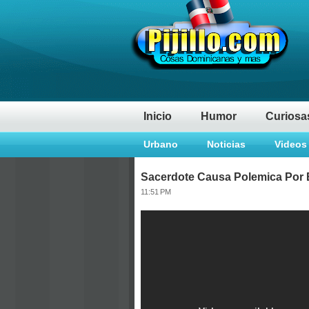
Inicio
Humor
Curiosa
Urbano
Noticias
Videos
Sacerdote Causa Polemica Por 
11:51 PM