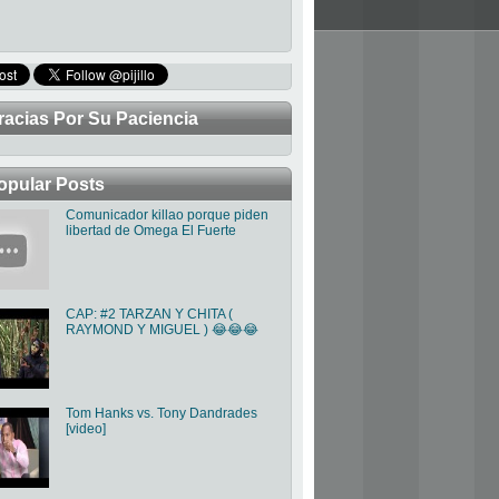
racias Por Su Paciencia
TRABAJANDO PARA MEJORAR LA 
opular Posts
Comunicador killao porque piden
libertad de Omega El Fuerte
CAP: #2 TARZAN Y CHITA (
RAYMOND Y MIGUEL ) 😂😂😂
Tom Hanks vs. Tony Dandrades
[video]