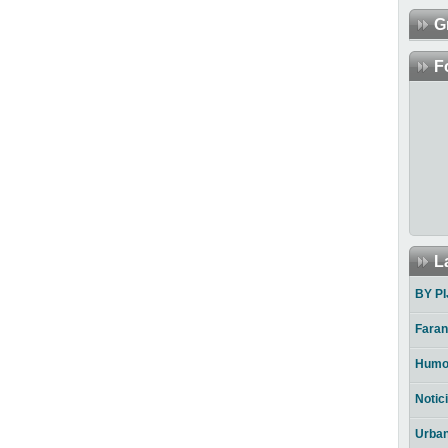
G
F
L
BY PI
Faran
Humo
Notic
Urba