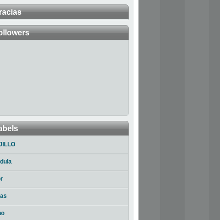
racias
ollowers
abels
JILLO
dula
r
ias
no