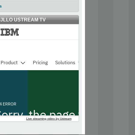
s
IJLLO USTREAM TV
Live streaming video by Ustream