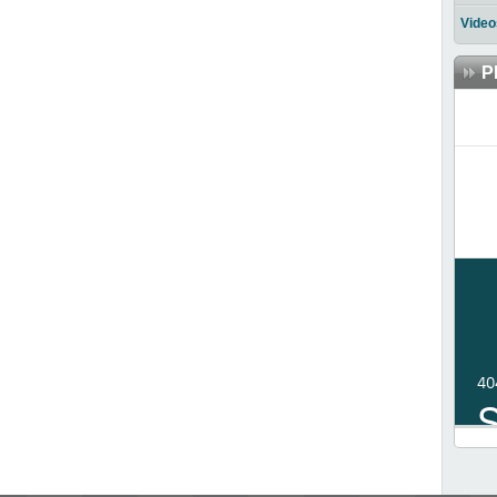
Video
P