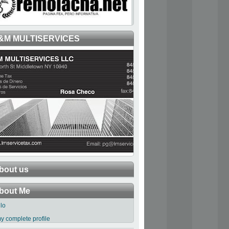
&M MULTISERVICES
bout us
bout Me
llo
y complete profile