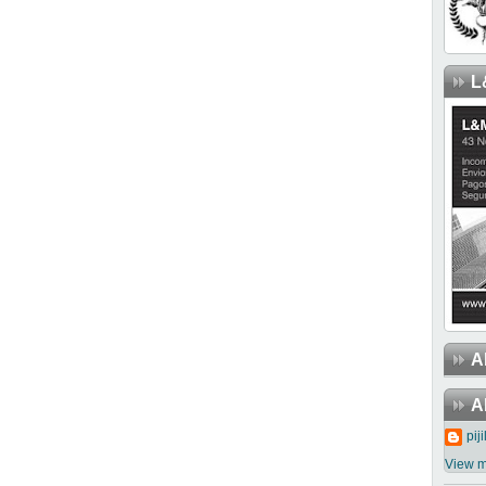
L
A
A
piji
View m