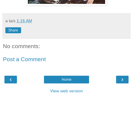
a la/s
1:16 AM
Share
No comments:
Post a Comment
‹
›
Home
View web version