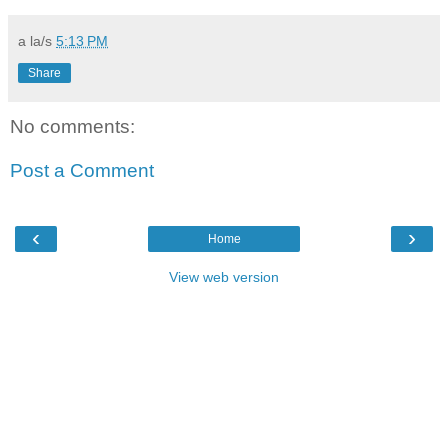
a la/s
5:13 PM
Share
No comments:
Post a Comment
‹
›
Home
View web version