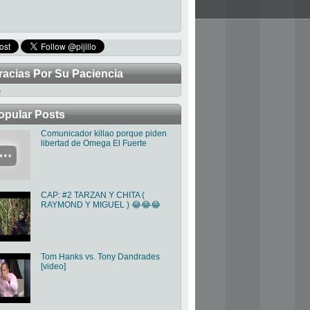
racias Por Su Paciencia
TRABAJANDO PARA MEJORAR LA
opular Posts
Comunicador killao porque piden
libertad de Omega El Fuerte
CAP: #2 TARZAN Y CHITA (
RAYMOND Y MIGUEL ) 😂😂😂
Tom Hanks vs. Tony Dandrades
[video]