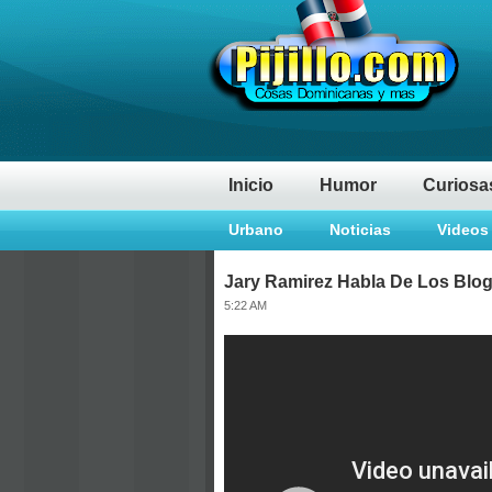
Inicio
Humor
Curiosa
Urbano
Noticias
Videos
Jary Ramirez Habla De Los Blog
5:22 AM