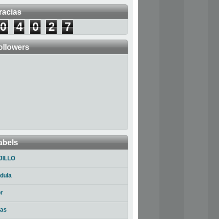
racias
0
4
0
2
7
ollowers
abels
JILLO
dula
r
ias