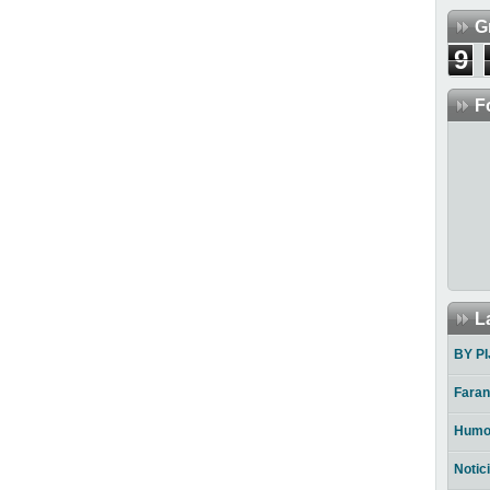
G
9
F
L
BY PI
Faran
Humo
Notic