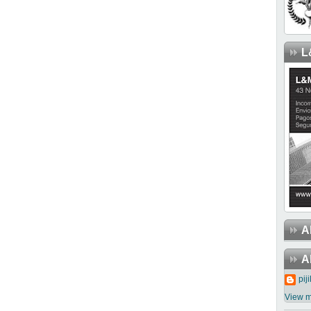
L
A
A
piji
View m