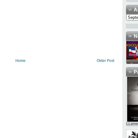
A
N
Home
Older Post
P
LLame 