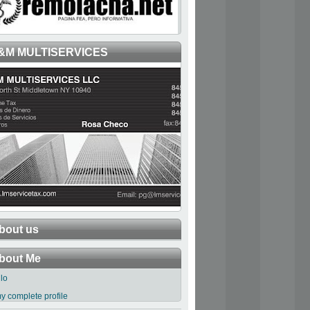
&M MULTISERVICES
bout us
bout Me
llo
y complete profile