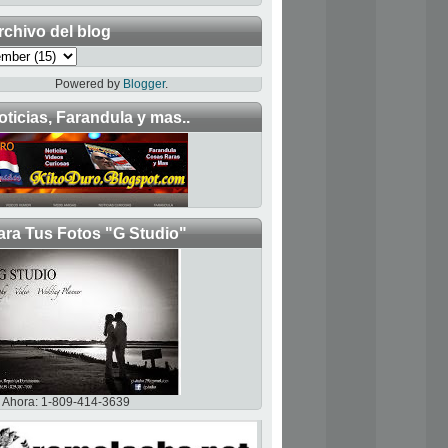
rchivo del blog
Powered by
Blogger
.
oticias, Farandula y mas..
ara Tus Fotos "G Studio"
Ahora: 1-809-414-3639