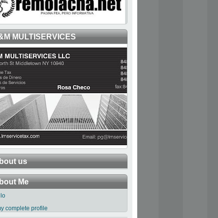
&M MULTISERVICES
bout us
bout Me
llo
y complete profile