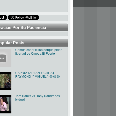
racias Por Su Paciencia
TRABAJANDO PARA MEJORAR LA P
opular Posts
Comunicador killao porque piden
libertad de Omega El Fuerte
CAP: #2 TARZAN Y CHITA (
RAYMOND Y MIGUEL ) 😂😂😂
Tom Hanks vs. Tony Dandrades
[video]