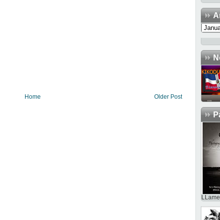
A
N
Home
Older Post
P
LLame 