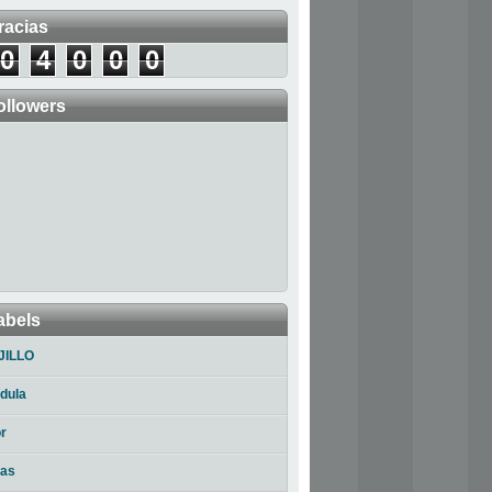
racias
0
4
0
0
0
ollowers
abels
JILLO
dula
r
ias