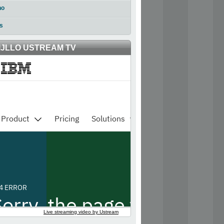
no
s
IJLLO USTREAM TV
Live streaming video by Ustream