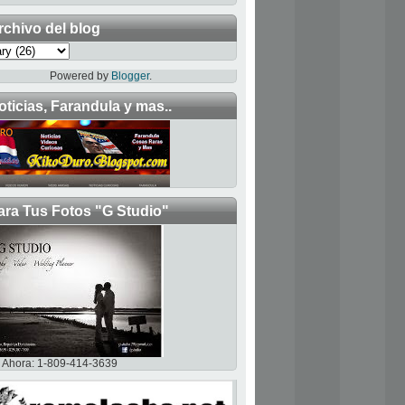
rchivo del blog
Powered by
Blogger
.
oticias, Farandula y mas..
ara Tus Fotos "G Studio"
Ahora: 1-809-414-3639