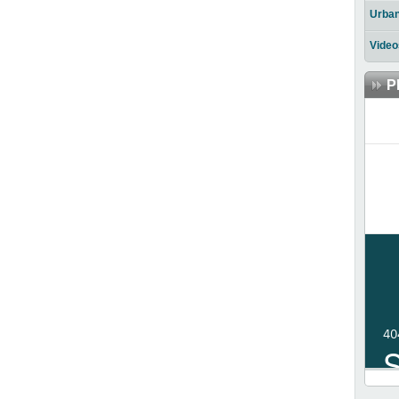
Urba
Video
P