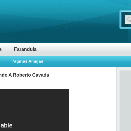
s
Farandula
Paginas Amigas
tando A Roberto Cavada