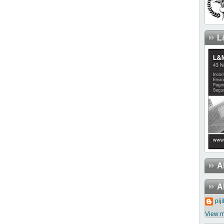
L
A
A
piji
View m