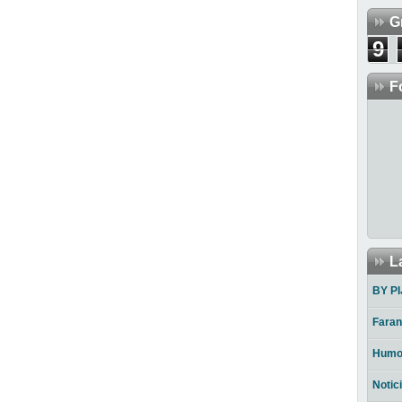
G
9
F
L
BY PI
Faran
Humo
Notic