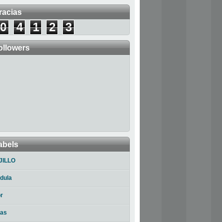
racias
0
4
1
2
3
ollowers
abels
JILLO
dula
r
ias