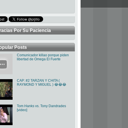
racias Por Su Paciencia
TRABAJANDO PARA MEJORAR LA 
opular Posts
Comunicador killao porque piden
libertad de Omega El Fuerte
CAP: #2 TARZAN Y CHITA (
RAYMOND Y MIGUEL ) 😂😂😂
Tom Hanks vs. Tony Dandrades
[video]