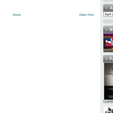
A
Home
Older Post
N
P
LLame 