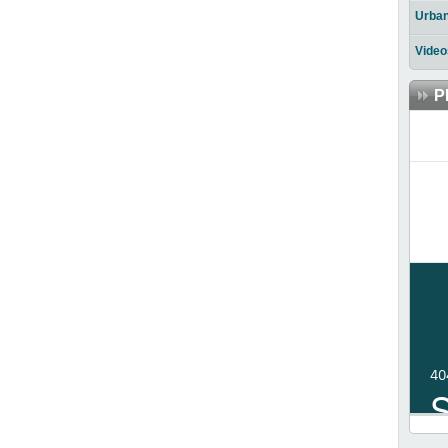
Urba
Video
P