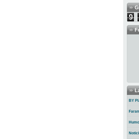
G
9
F
L
BY PI
Faran
Humo
Notic