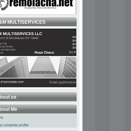
&M MULTISERVICES
bout us
bout Me
llo
y complete profile