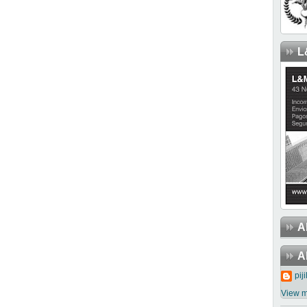
L
A
A
piji
View m