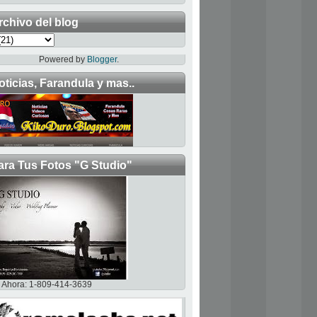
rchivo del blog
Powered by
Blogger
.
oticias, Farandula y mas..
ara Tus Fotos "G Studio"
Ahora: 1-809-414-3639