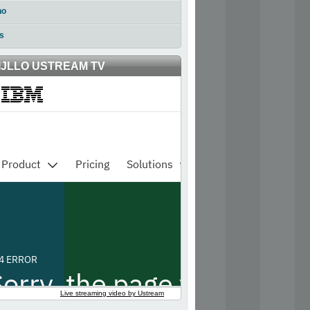
no
s
IJLLO USTREAM TV
Live streaming video by Ustream