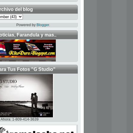
rchivo del blog
Powered by
Blogger
.
oticias, Farandula y mas..
ara Tus Fotos "G Studio"
Ahora: 1-809-414-3639