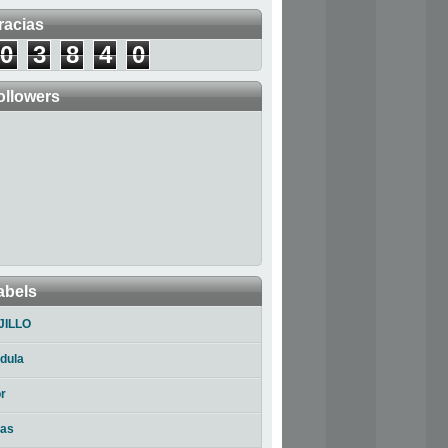
racias
0
3
8
4
0
ollowers
abels
JILLO
dula
r
ias