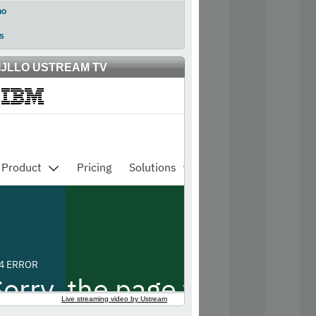
no
s
IJLLO USTREAM TV
Live streaming video by Ustream