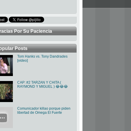
racias Por Su Paciencia
TRABAJANDO PARA MEJORAR LA P
opular Posts
Tom Hanks vs. Tony Dandrades
[video]
CAP: #2 TARZAN Y CHITA (
RAYMOND Y MIGUEL ) 😂😂😂
Comunicador killao porque piden
libertad de Omega El Fuerte