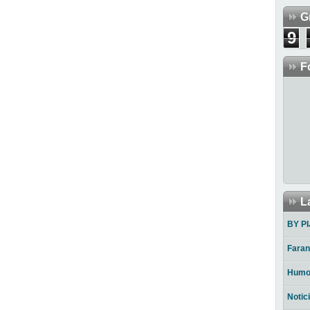
G
9
F
L
BY PI
Faran
Humo
Notic