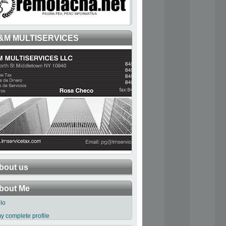
&M MULTISERVICES
bout us
bout Me
llo
y complete profile