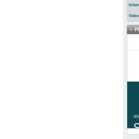
Urba
Video
P