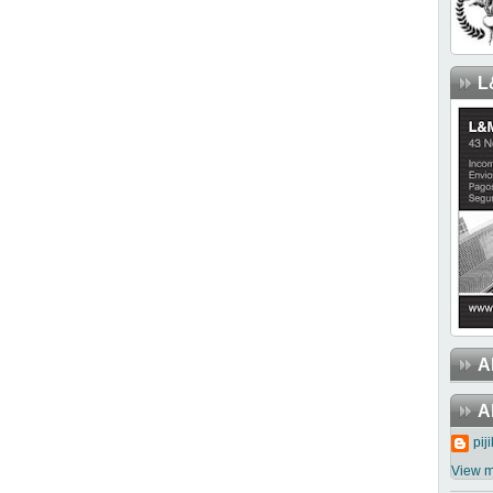
L
A
A
piji
View m