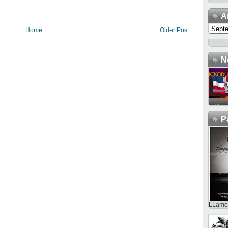
A
Home
Older Post
N
P
LLame 