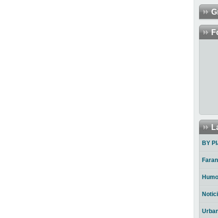
G
F
L
BY PI
Faran
Humo
Notic
Urba