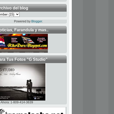
rchivo del blog
Powered by
Blogger
.
oticias, Farandula y mas..
ara Tus Fotos "G Studio"
Ahora: 1-809-414-3639