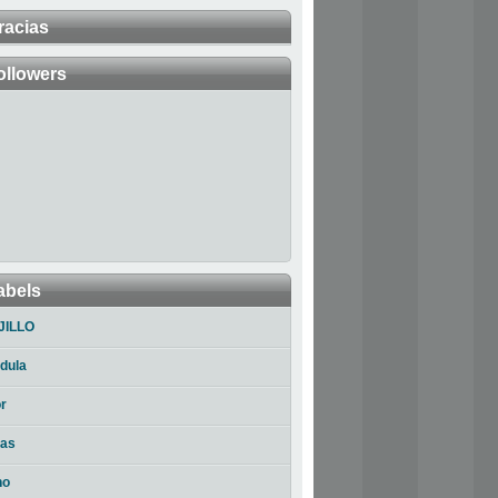
racias
ollowers
abels
JILLO
dula
r
ias
no