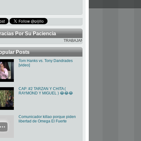
racias Por Su Paciencia
TRABAJANDO PARA MEJORAR LA PAGINA
opular Posts
Tom Hanks vs. Tony Dandrades
[video]
CAP: #2 TARZAN Y CHITA (
RAYMOND Y MIGUEL ) 😂😂😂
Comunicador killao porque piden
libertad de Omega El Fuerte