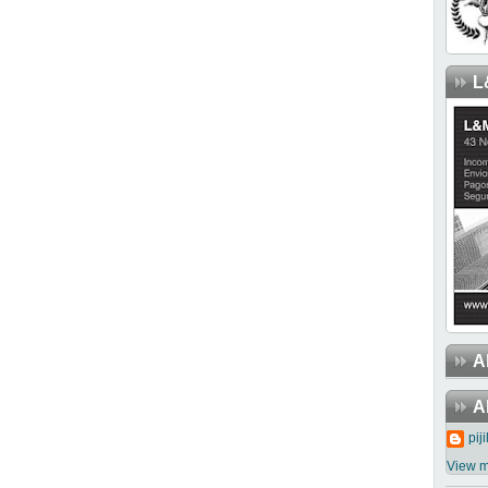
L
A
A
piji
View m