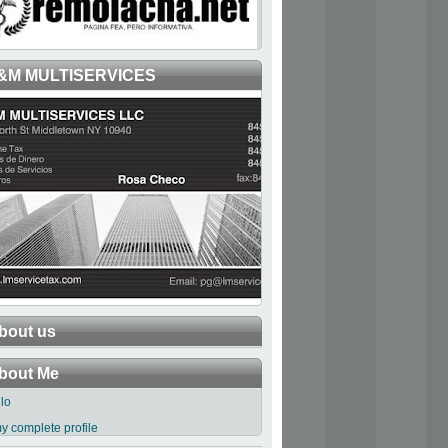
&M MULTISERVICES
bout us
bout Me
llo
y complete profile