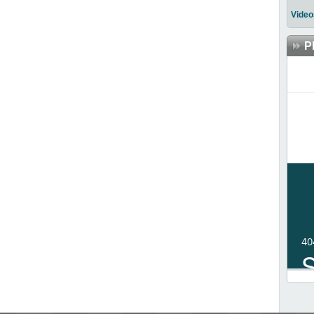
Video
P