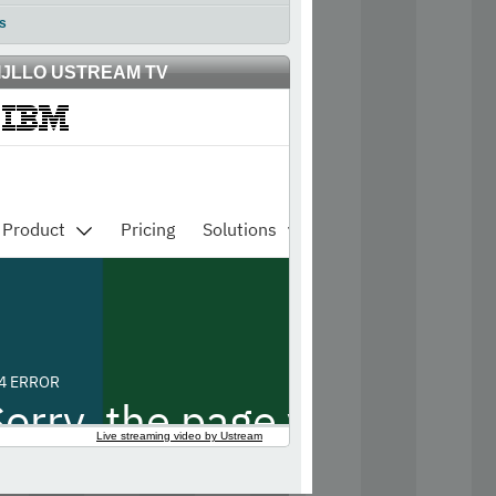
s
IJLLO USTREAM TV
Live streaming video by Ustream