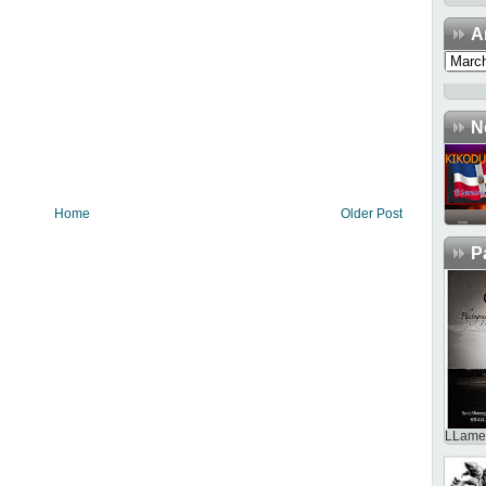
A
N
Home
Older Post
P
LLame 