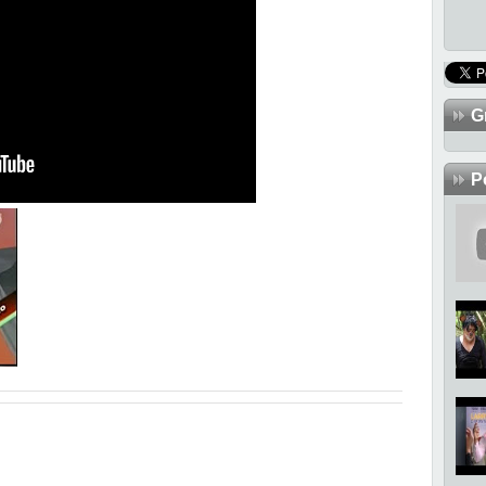
G
TR
P