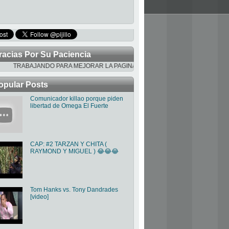
racias Por Su Paciencia
ABAJANDO PARA MEJORAR LA PAGINA
opular Posts
Comunicador killao porque piden
libertad de Omega El Fuerte
CAP: #2 TARZAN Y CHITA (
RAYMOND Y MIGUEL ) 😂😂😂
Tom Hanks vs. Tony Dandrades
[video]